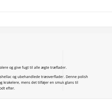
polere og give fugt til alle ægte træflader.
e, shellac og ubehandlede træoverflader. Denne polish
g krakelere, mens det tilføjer en smuk glans til
odt efter.