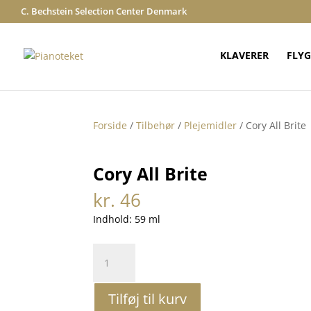
C. Bechstein Selection Center Denmark
KLAVERER
FLYG
Forside
/
Tilbehør
/
Plejemidler
/ Cory All Brite
Cory All Brite
kr.
46
Indhold: 59 ml
Cory
All
Brite
Tilføj til kurv
antal