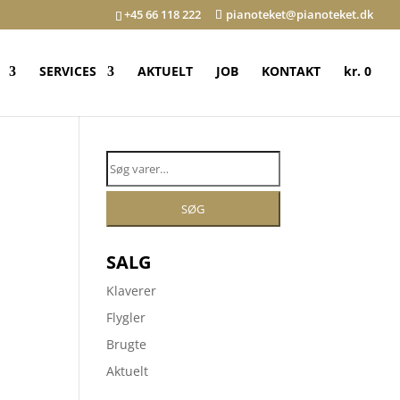
+45 66 118 222
pianoteket@pianoteket.dk
SERVICES
AKTUELT
JOB
KONTAKT
kr. 0
Søg
efter:
SØG
SALG
Klaverer
Flygler
Brugte
Aktuelt