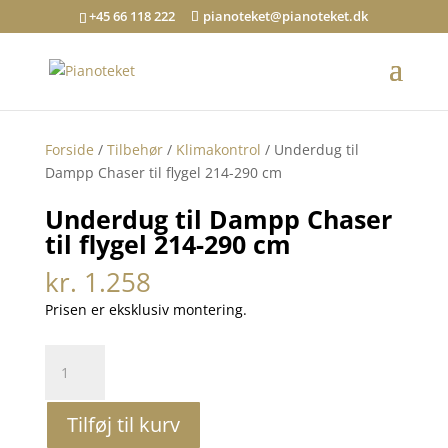
+45 66 118 222
pianoteket@pianoteket.dk
Forside
/
Tilbehør
/
Klimakontrol
/ Underdug til
Dampp Chaser til flygel 214-290 cm
Underdug til Dampp Chaser
til flygel 214-290 cm
kr.
1.258
Prisen er eksklusiv montering.
Underdug
til
Dampp
Tilføj til kurv
Chaser
til