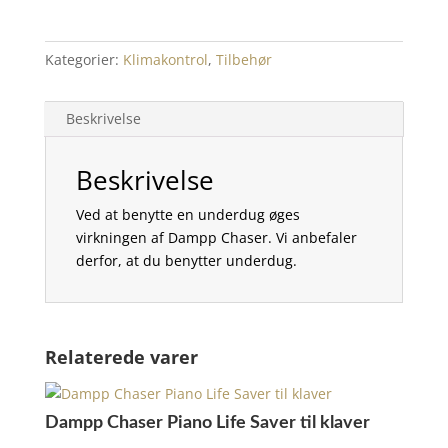
flygel
214-
Kategorier:
Klimakontrol
,
Tilbehør
290
cm
antal
Beskrivelse
Beskrivelse
Ved at benytte en underdug øges
virkningen af Dampp Chaser. Vi anbefaler
derfor, at du benytter underdug.
Relaterede varer
Dampp Chaser Piano Life Saver til klaver