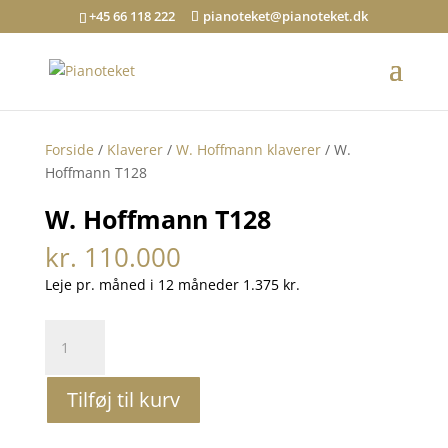
+45 66 118 222
pianoteket@pianoteket.dk
Forside
/
Klaverer
/
W. Hoffmann klaverer
/ W.
Hoffmann T128
W. Hoffmann T128
kr.
110.000
Leje pr. måned i 12 måneder 1.375 kr.
W.
Hoffmann
T128
Tilføj til kurv
antal