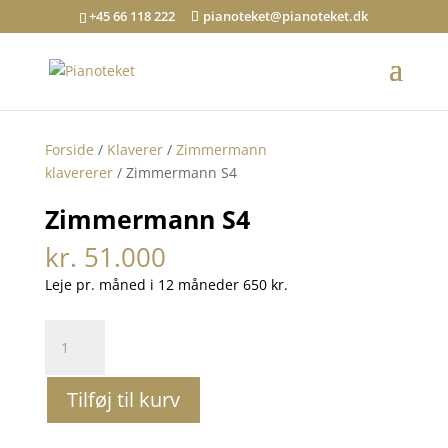
+45 66 118 222
pianoteket@pianoteket.dk
Forside
/
Klaverer
/
Zimmermann
klavererer
/ Zimmermann S4
Zimmermann S4
kr.
51.000
Leje pr. måned i 12 måneder 650 kr.
Zimmermann
S4
antal
Tilføj til kurv