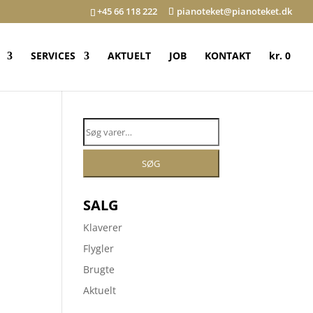
+45 66 118 222
pianoteket@pianoteket.dk
SERVICES
AKTUELT
JOB
KONTAKT
kr. 0
Søg
efter:
SØG
SALG
Klaverer
Flygler
Brugte
Aktuelt