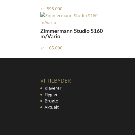
kr.
595.000
Zimmermann Studio S160
m/Vario
kr.
165.000
VI TILBYDER
Klaverer
Flygler
Brugte
Aktuelt