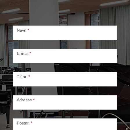
+45 26 711 440.
Kontakt
Navn
*
E-mail
*
Tlf.nr.
*
Adresse
*
Postnr.
*