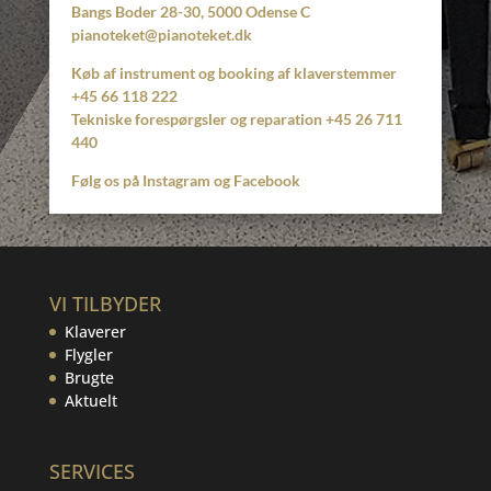
Bangs Boder 28-30, 5000 Odense C
pianoteket@pianoteket.dk
Køb af instrument og booking af klaverstemmer
+45 66 118 222
Tekniske forespørgsler og reparation
+45 26 711
440
Følg os på Instagram og Facebook
VI TILBYDER
Klaverer
Flygler
Brugte
Aktuelt
SERVICES