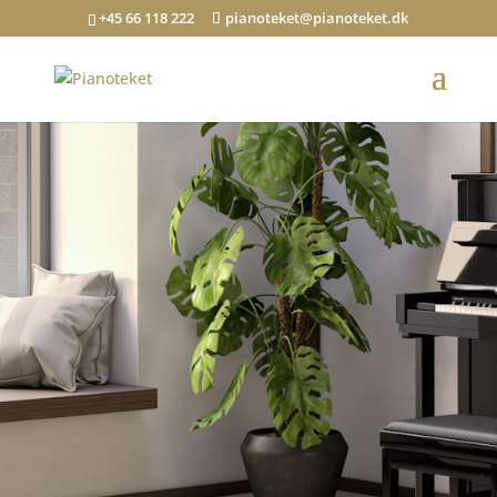
+45 66 118 222
pianoteket@pianoteket.dk
Også den kunstner, som af den ene
eller anden årsag har fravalgt et flygel,
skal have adgang til det ypperste, der
kan præsteres.