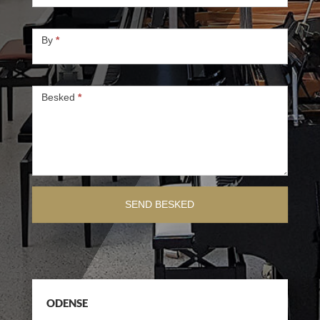
By
*
Besked
*
SEND BESKED
ODENSE