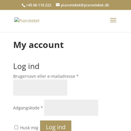
+45 66 118 222
pianoteket@pianoteket.dk
My account
Log ind
Påkrævet
Brugernavn eller e-mailadresse
*
Påkrævet
Adgangskode
*
Log ind
Husk mig